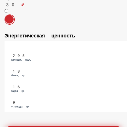
Фунчоза
30 ₽
Энергетическая ценность
295
калории, ккал.
18
белки, гр.
16
жиры, гр.
9
углеводы, гр.