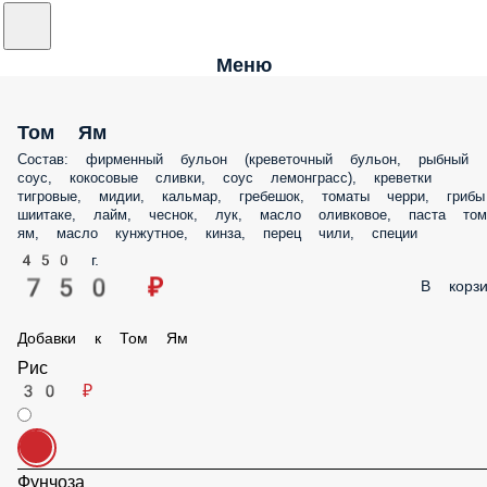
Меню
Том Ям
Состав: фирменный бульон (креветочный бульон, рыбный
соус, кокосовые сливки, соус лемонграсс), креветки
тигровые, мидии, кальмар, гребешок, томаты черри, грибы
шиитаке, лайм, чеснок, лук, масло оливковое, паста том
ям, масло кунжутное, кинза, перец чили, специи
450 г.
750 ₽
В корзи
Добавки к Том Ям
Рис
30 ₽