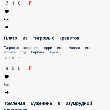
Гедзе с лососем
Начинка из лосося, грибов шиитаке, пасты широмисо, тесто
для гёдзе, дайкон маринованный, лук зеленый, фирменный
соус
140 г.
710 ₽
Плато из тигровых креветок