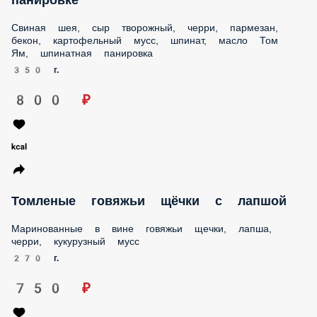
Тигровые креветки, черри, икра масаго, икра тобико, соус
берблан, кинза
290 г.
950 ₽
Томленая буженина в изумрудной панировке
Свиная шея, сыр творожный, черри, пармезан, бекон,
картофельный мусс, шпинат, масло Том Ям, шпинатная
панировка
350 г.
800 ₽