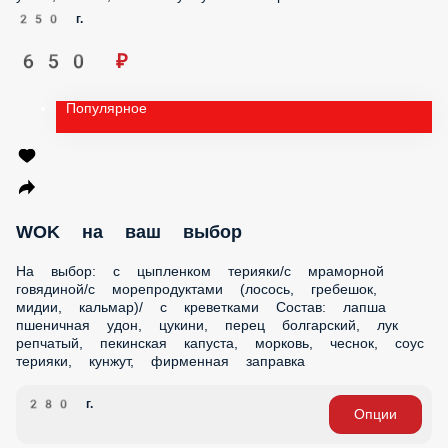
910 ₽
Цыпленок Тонкацу с рисом
Цыпленок тонкацу, рис, ананас кимчи, черри, соус унаги,
лайм, соево-кунжутная заправка
250 г.
650 ₽
Популярное