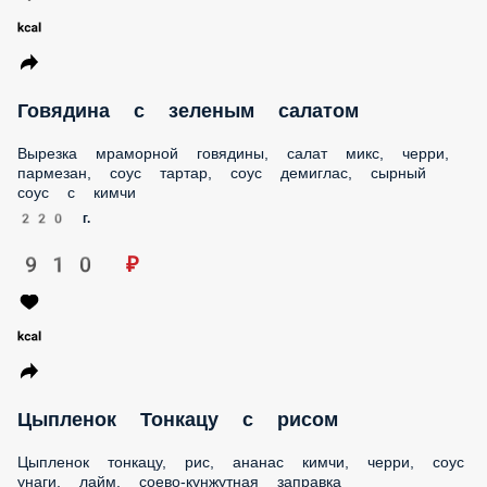
Томленые говяжьи щёчки с лапшой
Маринованные в вине говяжьи щечки, лапша, черри,
кукурузный мусс
270 г.
750 ₽
Говядина с зеленым салатом
Вырезка мраморной говядины, салат микс, черри, пармезан,
соус тартар, соус демиглас, сырный соус с кимчи
220 г.