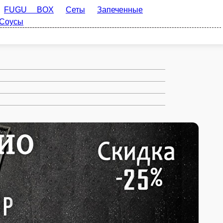
ты
Запеченные роллы
WOKи и