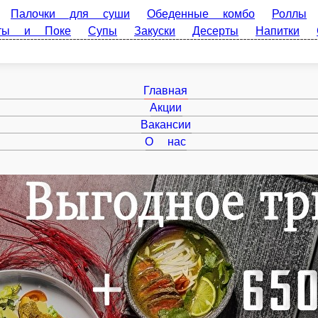
очки для суши
Обеденные комбо
Роллы
FUGU BOX
Се
ки
Десерты
Напитки
Соусы
Главная
Акции
Вакансии
О нас