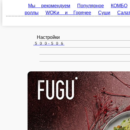
Мы рекомендуем
Популярное
КОМБО
Пал
Вологда
Горячее
Суши
Салаты и Поке
Супы
Закус
ru
Настройки
500-506