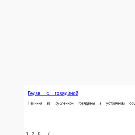
Гедзе с говядиной
Начинка из рубленной говядины в устричном соусе со специями, шичими
120 г.
650 ₽
НОВИНКА