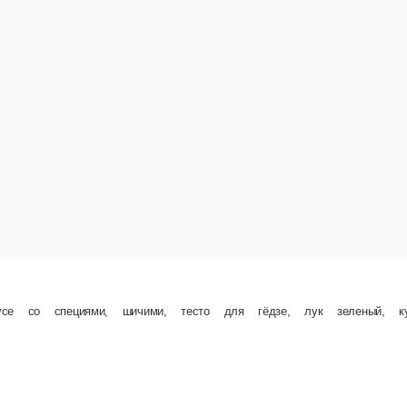
, тесто для гёдзе, лук зеленый, кунжут
В корзину