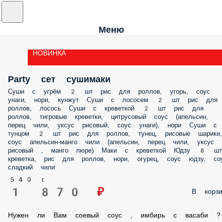
Меню
НОВИНКА
Party сет сушимаки
Суши с угрём 2 шт рис для роллов, угорь, соус
унаги, нори, кунжут Суши с лососем 2 шт рис для
роллов, лосось Суши с креветкой 2 шт рис для
роллов, тигровые креветки, цитрусовый соус (апельсин,
перец чили, уксус рисовый, соус унаги), нори Суши с
тунцом 2 шт рис для роллов, тунец, рисовые шарики,
соус апельсин-манго чили (апельсин, перец чили, уксус
рисовый , манго пюре) Маки с креветкой Юдзу 8 шт
креветка, рис для роллов, нори, огурец, соус юдзу, со
сладкий чили
540 г.
1 870 ₽
В корзи
Нужен ли Вам соевый соус , имбирь с васаби ?