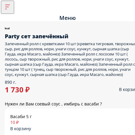
Меню
Party сет запечённый
Запеченный ролл с креветками 10 шт (креветка тигровая, творожны
сыр, рис для роллов, нори, унаги соус, кунжут, сырная шапка (сыр
Гауда, икра Масаго, майонез) Запеченный ролл с лососем 10 шт (
лосось, сыр творожный, рис для роллов, нори, унаги соус, кунжут,
сырная шапка (сыр Гауда, икра Масаго, майонез) Запеченный ролл с
тунцом 10 шт ( тунец, сыр творожный, рис для роллов, нори, унаги
соус, кунжут, сырная шапка (сыр Гауда, икра Масаго, майонез)
890 г.
1 730 ₽
В корз
Нужен ли Вам соевый соус , имбирь с васаби ?
Васаби 5 г
10 ₽
В корзину